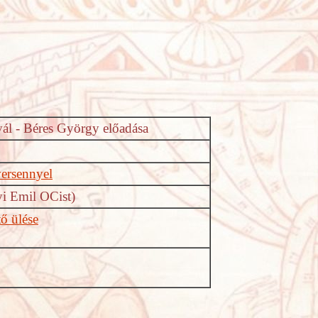
ál - Béres György előadása
ersennyel
yi Emil OCist)
ő ülése