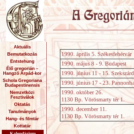
Aktuális
1990. április 5. Székesfehérvár
Bemutatkozás
Entstehung
1990. május 8 - 9. Budapest
Élő gregorián –
1990. június 11 - 15. Szekszárd
Hangzó Árpád-kor
Schola Gregoriana
1990. június 17 - 23. Pannonh
Budapestinensis
1990. október 26.
Nemzetközi
Fesztiválok
1130 Bp. Vörösmarty tér 1.
Oktatás
1990. december 11.
Tanulmányok
1130 Bp. Vörösmarty tér 1.
Hang- és filmtár
Kottatár
Kalendárium