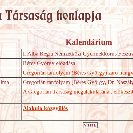
Kalendárium
I. Alba Regia Nemzetközi Gyermekkórus Fesztiv
Béres György előadása
Gregorián tanfolyam (Béres György) záró hangv
alma
Gregorián tanfolyam (Béres György, Dr. Naszál
A Gregorián Társaság megalakulásának előkészít
Alakuló közgyűlés