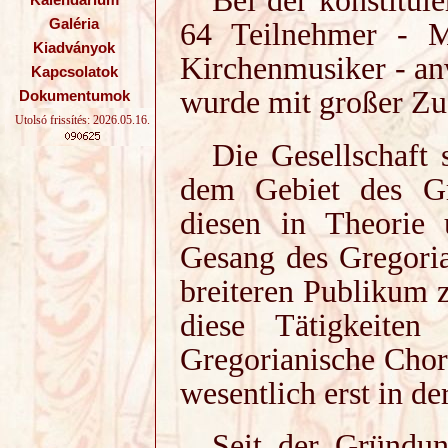
Kalendárium
64 Teilnehmer - Mu
Galéria
Kiadványok
Kirchenmusiker - an
Kapcsolatok
wurde mit großer Zu
Dokumentumok
Utolsó frissítés: 2026.05.16.
Die Gesellschaft 
dem Gebiet des Gre
diesen in Theorie 
Gesang des Gregoria
breiteren Publikum 
diese Tätigkeite
Gregorianische Chora
wesentlich erst in de
Seit der Gründu