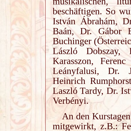
musikalischen, lit
beschäftigen. So wu
István Ábrahám, D
Baán, Dr. Gábor B
Buchinger (Österreic
László Dobszay, 
Karasszon, Ferenc
Leányfalusi, Dr. J
Heinrich Rumphorst 
Laszló Tardy, Dr. Is
Verbényi.
An den Kurstagen 
mitgewirkt, z.B.: F