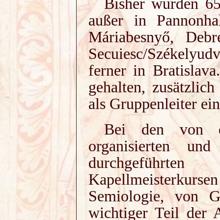
Bisher wurden 65
außer in Pannonha
Máriabesnyő, Debr
Secuiesc/Székelyud
ferner in Bratisla
gehalten, zusätzlic
als Gruppenleiter ei
Bei den von de
organisierten und
durchgeführten
Kapellmeisterkursen
Semiologie, von G
wichtiger Teil der 