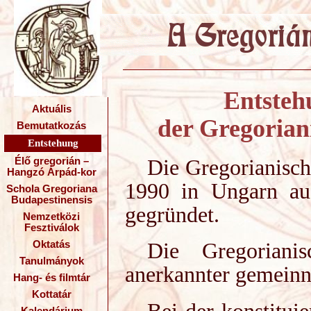
Entstehu
Aktuális
der Gregorian
Bemutatkozás
Entstehung
Die Gregorianisc
Élő gregorián –
Hangzó Árpád-kor
1990 in Ungarn auf
Schola Gregoriana
Budapestinensis
gegründet.
Nemzetközi
Fesztiválok
Die Gregorianis
Oktatás
Tanulmányok
anerkannter gemeinn
Hang- és filmtár
Kottatár
Bei der konstitui