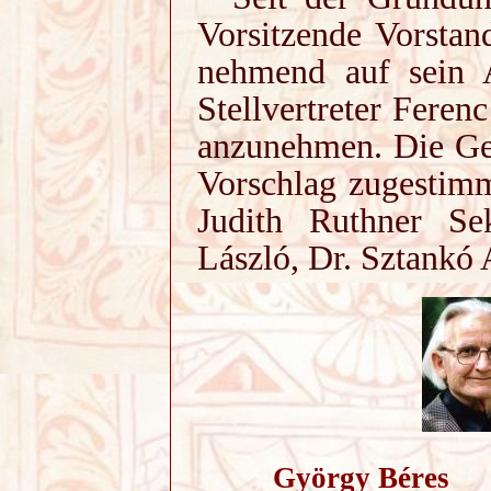
Vorsitzende Vorstan
nehmend auf sein A
Stellvertreter Feren
anzunehmen. Die Ge
Vorschlag zugestimm
Judith Ruthner Sek
László, Dr. Sztankó 
György Béres Fe