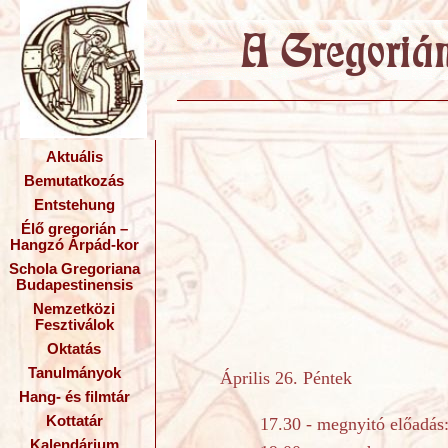
Aktuális
Bemutatkozás
Entstehung
Élő gregorián –
Hangzó Árpád-kor
Schola Gregoriana
Budapestinensis
Nemzetközi
Fesztiválok
Oktatás
Tanulmányok
Április 26. Péntek
Hang- és filmtár
Kottatár
17.30 - megnyitó előadás
Kalendárium