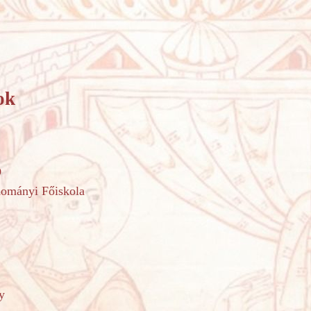
ok
p
dományi Főiskola
y