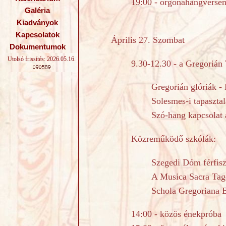
19:00 - orgonahangversen
Galéria
Kiadványok
Kapcsolatok
Április 27. Szombat
Dokumentumok
Utolsó frissítés: 2026.05.16.
9.30-12.30 - a Gregorián
Gregorián glóriák -
Solesmes-i tapaszta
Szó-hang kapcsolat 
Közreműködő szkólák:
Szegedi Dóm férfisz
A Musica Sacra Tago
Schola Gregoriana 
14:00 - közös énekpróba