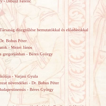
y - Díbusz Ferenc
 Társaság díszgyűlése bemutatókkal és előadásokkal
 Dr. Bohus Péter
latok - Mezei János
a gregoriánban - Béres György
kólája - Varjasi Gyula
zat növendékei - Dr. Bohus Péter
Budapestinensis - Béres György