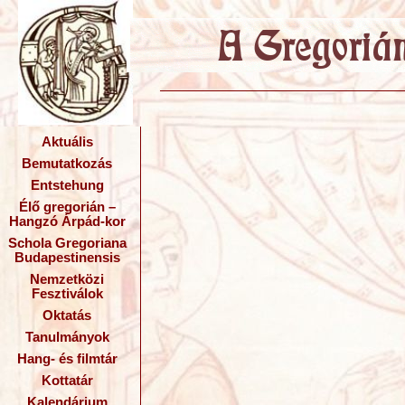
Aktuális
Bemutatkozás
Entstehung
Élő gregorián –
Hangzó Árpád-kor
Schola Gregoriana
Budapestinensis
Nemzetközi
Fesztiválok
Oktatás
Tanulmányok
Hang- és filmtár
Kottatár
Kalendárium