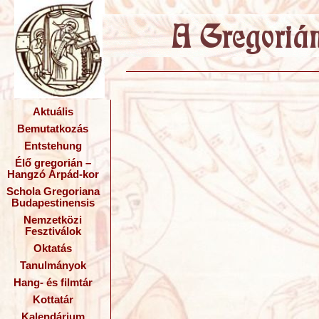
Aktuális
Bemutatkozás
Entstehung
Élő gregorián –
Hangzó Árpád-kor
Schola Gregoriana
Budapestinensis
Nemzetközi
Fesztiválok
Oktatás
Tanulmányok
Hang- és filmtár
Kottatár
Kalendárium