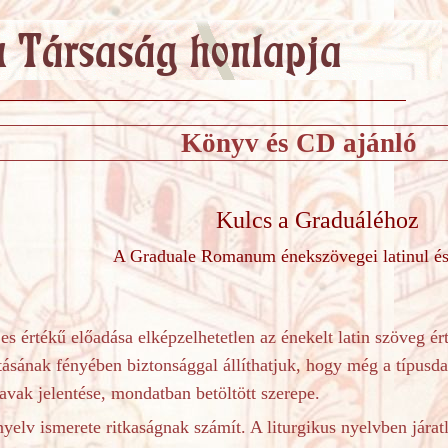
Könyv és CD ajánló
Kulcs a Graduáléhoz
A Graduale Romanum énekszövegei latinul é
es értékű előadása elképzelhetetlen az énekelt latin szöveg é
atásának fényében biztonsággal állíthatjuk, hogy még a típusd
vak jelentése, mondatban betöltött szerepe.
nyelv ismerete ritkaságnak számít. A liturgikus nyelvben járat