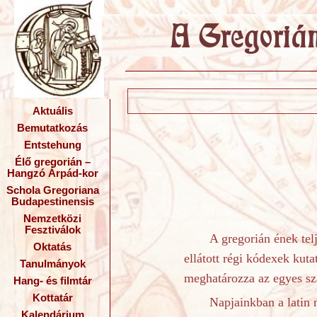
Aktuális
Bemutatkozás
Entstehung
Élő gregorián –
Hangzó Árpád-kor
Schola Gregoriana
Budapestinensis
Nemzetközi
Fesztiválok
A gregorián ének telj
Oktatás
ellátott régi kódexek kut
Tanulmányok
meghatározza az egyes sza
Hang- és filmtár
Kottatár
Napjainkban a latin 
Kalendárium