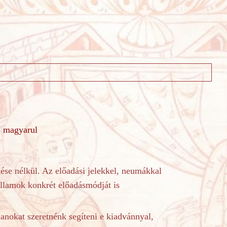
s magyarul
rtése nélkül. Az előadási jelekkel, neumákkal
allamok konkrét előadásmódját is
lanokat szeretnénk segíteni e kiadvánnyal,