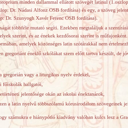
roprium minden dallammal ellátott szövegét latinul (1.oszlop
szlop: Dr. Nádasi Alfonz OSB fordítása) és egy, a szöveg jele
zlop: Dr. Szunyogh Xavér Ferenc OSB fordítása).
ágát többféle mutató segíti.
Ezekben megtaláljuk a szentírási 
helyek szerint, és az énekek kezdősorai szerint is műfajonként
 formában, amelyek közönséges latin szótárakkal nem értelmez
en gregoriánt éneklő szkólákat szem előtt tartva készült, de j
a gregorián vagy a liturgikus nyelv érdekel,
i főiskolák hallgatói,
etörténeti jelentősége okán az iskolai énektanárok,
szen a latin nyelvű többszólamú kórusirodalom szövegeinek je
ámukra e hiánypótló kiadvány valóban kulcs lesz a Gra