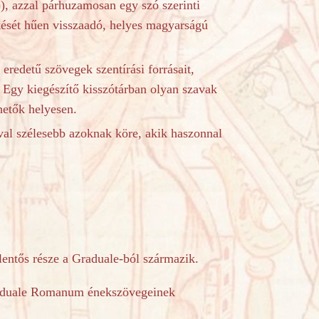
), azzal párhuzamosan egy szó szerinti
ntését hűen visszaadó, helyes magyarságú
eredetű szövegek szentírási forrásait,
. Egy kiegészítő kisszótárban olyan szavak
hetők helyesen.
óval szélesebb azoknak köre, akik haszonnal
lentős része a Graduale-ból származik.
duale Romanum énekszövegeinek