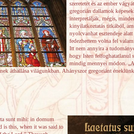
szeretetét és az ember vágy
gregorián dallamok képesek
interpretálják, mégis, minde
kinyilatkoztatás titkából, a
nyolcvanhat esztendeje alatt
fedezhettem volna fel valami
Itt nem annyira a tudományo
hogy Isten felfoghatatlanul 
mindig mennyei módon. „A 
ének áthallása világunkban. Ahányszor gregoriánt éneklünk
icta sunt mihi: in domum
is this, when it was said to