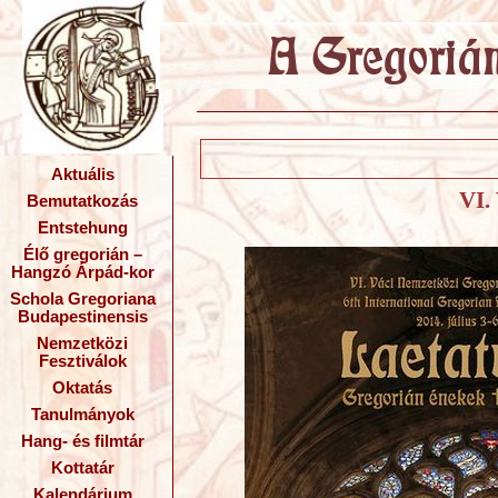
Aktuális
VI.
Bemutatkozás
Entstehung
Élő gregorián –
Hangzó Árpád-kor
Schola Gregoriana
Budapestinensis
Nemzetközi
Fesztiválok
Oktatás
Tanulmányok
Hang- és filmtár
Kottatár
Kalendárium