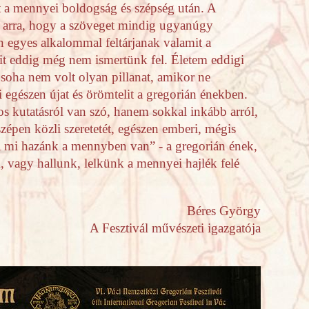
át a mennyei boldogság és szépség után. A
 arra, hogy a szöveget mindig ugyanúgy
n egyes alkalommal feltárjanak valamit a
mit eddig még nem ismertünk fel. Életem eddigi
 soha nem volt olyan pillanat, amikor ne
 egészen újat és örömtelit a gregorián énekben.
s kutatásról van szó, hanem sokkal inkább arról,
szépen közli szeretetét, egészen emberi, mégis
mi hazánk a mennyben van” - a gregorián ének,
, vagy hallunk, lelkünk a mennyei hajlék felé
Béres György
A Fesztivál művészeti igazgatója