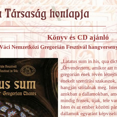
Könyv és CD ajánló
 Váci Nemzetközi Gregorián Fesztivál hangversenye
„Latatus sum in his, qua d
„Örvendeztem, amikor azt 
gregorián ének révén létrejö
énekelt szentírási szakaszok,
hangján szólalnak meg. Isten
azokban a dallamokban, ame
mindig frissek, újak, tele v
Isten és az ember közötti p
dallamok egyaránt képviseli