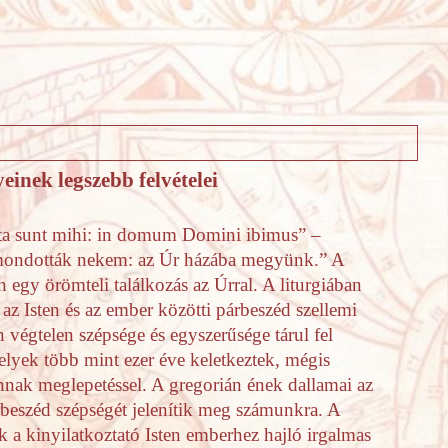
inek legszebb felvételei
icta sunt mihi: in domum Domini ibimus” –
mondották nekem: az Úr házába megyünk.” A
n egy örömteli találkozás az Úrral. A liturgiában
 az Isten és az ember közötti párbeszéd szellemi
 végtelen szépsége és egyszerűsége tárul fel
lyek több mint ezer éve keletkeztek, mégis
annak meglepetéssel. A gregorián ének dallamai az
árbeszéd szépségét jelenítik meg számunkra. A
k a kinyilatkoztató Isten emberhez hajló irgalmas