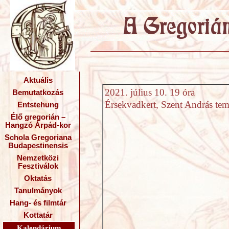
Aktuális
2021. július 10. 19 óra
Bemutatkozás
Érsekvadkert, Szent András te
Entstehung
Élő gregorián –
Hangzó Árpád-kor
Schola Gregoriana
Budapestinensis
Nemzetközi
Fesztiválok
Oktatás
Tanulmányok
Hang- és filmtár
Kottatár
Kalendárium