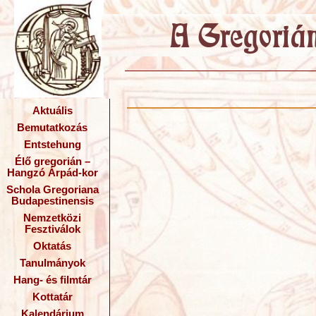
Aktuális
Bemutatkozás
Entstehung
Élő gregorián –
Hangzó Árpád-kor
Schola Gregoriana
Budapestinensis
Nemzetközi
Fesztiválok
Oktatás
Tanulmányok
Hang- és filmtár
Kottatár
Kalendárium